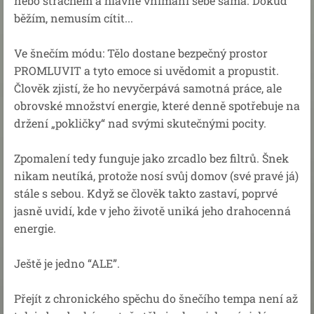
nebo strachem a hlavně vnímání sebe sama. Dokud
běžím, nemusím cítit...
Ve šnečím módu: Tělo dostane bezpečný prostor
PROMLUVIT a tyto emoce si uvědomit a propustit.
Člověk zjistí, že ho nevyčerpává samotná práce, ale
obrovské množství energie, které denně spotřebuje na
držení „pokličky“ nad svými skutečnými pocity.
Zpomalení tedy funguje jako zrcadlo bez filtrů. Šnek
nikam neutíká, protože nosí svůj domov (své pravé já)
stále s sebou. Když se člověk takto zastaví, poprvé
jasně uvidí, kde v jeho životě uniká jeho drahocenná
energie.
Ještě je jedno “ALE”.
Přejít z chronického spěchu do šnečího tempa není až