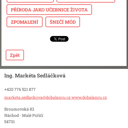
PŘÍRODA JAKO UČEBNICE ŽIVOTA
ZPOMALENÍ
ŠNEČÍ MÓD
Zpět
Ing. Markéta Sedláčková
+420 776 521 877
marketa.sedlackova@dobalancu.cz www.dobalancu.cz
Broumovská 82
Náchod - Malé Poříčí
54701