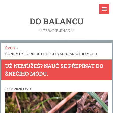
DO BALANCU
♡ TERAPIE JINAK ♡
ÚVOD
>
UŽ NEMŮŽEŠ? NAUČ SE PŘEPÍNAT DO ŠNEČÍHO MÓDU.
UŽ NEMŮŽEŠ? NAUČ SE PŘEPÍNAT DO
ŠNEČÍHO MÓDU.
15.05.2026 17:37