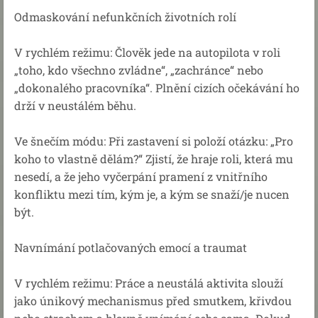
Odmaskování nefunkčních životních rolí
V rychlém režimu: Člověk jede na autopilota v roli
„toho, kdo všechno zvládne“, „zachránce“ nebo
„dokonalého pracovníka“. Plnění cizích očekávání ho
drží v neustálém běhu.
Ve šnečím módu: Při zastavení si položí otázku: „Pro
koho to vlastně dělám?“ Zjistí, že hraje roli, která mu
nesedí, a že jeho vyčerpání pramení z vnitřního
konfliktu mezi tím, kým je, a kým se snaží/je nucen
být.
Navnímání potlačovaných emocí a traumat
V rychlém režimu: Práce a neustálá aktivita slouží
jako únikový mechanismus před smutkem, křivdou