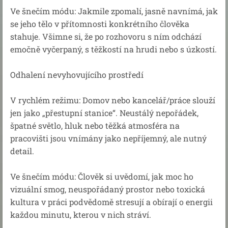
Ve šnečím módu: Jakmile zpomalí, jasně navnímá, jak
se jeho tělo v přítomnosti konkrétního člověka
stahuje. Všimne si, že po rozhovoru s ním odchází
emočně vyčerpaný, s těžkostí na hrudi nebo s úzkostí.
Odhalení nevyhovujícího prostředí
V rychlém režimu: Domov nebo kancelář/práce slouží
jen jako „přestupní stanice“. Neustálý nepořádek,
špatné světlo, hluk nebo těžká atmosféra na
pracovišti jsou vnímány jako nepříjemný, ale nutný
detail.
Ve šnečím módu: Člověk si uvědomí, jak moc ho
vizuální smog, neuspořádaný prostor nebo toxická
kultura v práci podvědomě stresují a obírají o energii
každou minutu, kterou v nich stráví.