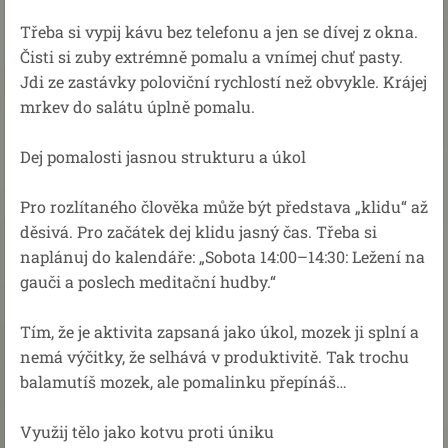
Třeba si vypij kávu bez telefonu a jen se dívej z okna.
Čisti si zuby extrémně pomalu a vnímej chuť pasty.
Jdi ze zastávky poloviční rychlostí než obvykle. Krájej
mrkev do salátu úplně pomalu.
Dej pomalosti jasnou strukturu a úkol
Pro rozlítaného člověka může být představa „klidu“ až
děsivá. Pro začátek dej klidu jasný čas. Třeba si
naplánuj do kalendáře: „Sobota 14:00–14:30: Ležení na
gauči a poslech meditační hudby.“
Tím, že je aktivita zapsaná jako úkol, mozek ji splní a
nemá výčitky, že selhává v produktivitě. Tak trochu
balamutíš mozek, ale pomalinku přepínáš…
Využij tělo jako kotvu proti úniku