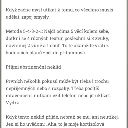
Když začne mysl utíkat k tomu, co všechno musíš
udělat, zapoj smysly.
Metoda 5-4-3-2-1: Najdi očima 5 věcí kolem sebe,
dotkni se 4 různých textur, poslechni si 3 zvuky,
navnímej 2 vůně a 1 chuť. To tě okamžitě vrátí z
budoucích plánů zpět do přítomnosti.
Přijmi abstinenční neklid
Prvních několik pokusů může být třeba i trochu
nepříjemných nebo s rozpaky. Třeba pocítíš
mravenčení, nutkání vzít telefon nebo jít uklízet.
Vydrž.
Když tento neklid přijde, nebraň se mu, ani neutíkej.
Jen si ho uvědom: „Aha, to je moje kortizolová