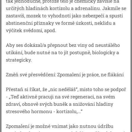
tak jednoduché, protože tělo je chemicky závislé na
určitých hladinách kortizolu a adrenalinu. Jakmile se
zastavíš, mozek to vyhodnotí jako nebezpečí a spustí
abstinenční příznaky ve formě úzkosti, neklidu a
výčitek svědomí, apod.
Aby ses dokázal/a přepnout bez viny od neustálého
utíkání, bude nutné na to jít postupně, biologicky a
strategicky.
Změň své přesvědčení: Zpomalení je práce, ne flákání
Přestaň si říkat, že „nic neděláš“, misto toho se podpoř
- „Teď aktivně pracuji na své regeneraci, na svém
zdraví, obnově svých buněk a snižování hladiny
stresového hormonu - kortizolu,...“
Zpomalení je možné vnímat jako nutnou údržbu