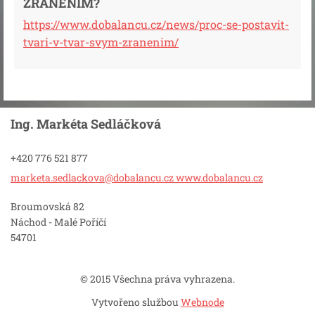
ZRANĚNÍM?
https://www.dobalancu.cz/news/proc-se-postavit-
tvari-v-tvar-svym-zranenim/
Ing. Markéta Sedláčková
+420 776 521 877
marketa.sedlackova@dobalancu.cz www.dobalancu.cz
Broumovská 82
Náchod - Malé Poříčí
54701
© 2015 Všechna práva vyhrazena.
Vytvořeno službou
Webnode