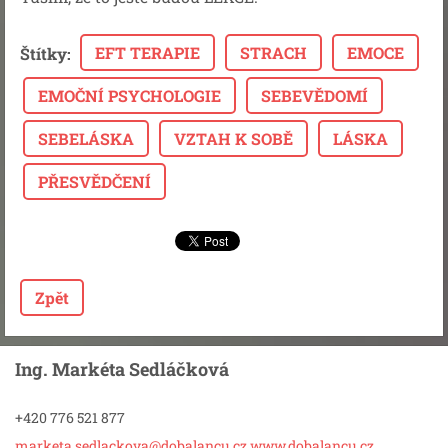
EFT TERAPIE
STRACH
EMOCE
Štítky
:
EMOČNÍ PSYCHOLOGIE
SEBEVĚDOMÍ
SEBELÁSKA
VZTAH K SOBĚ
LÁSKA
PŘESVĚDČENÍ
Zpět
Ing. Markéta Sedláčková
+420 776 521 877
marketa.sedlackova@dobalancu.cz www.dobalancu.cz