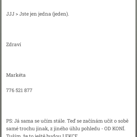
JJJ > Jste jen jedna (jeden).
Zdraví
Markéta
776 521 877
PS: Já sama se učím stále. Teď se začínám učit o sobě
samé trochu jinak, z jiného úhlu pohledu - OD KONÍ.
Tuším, že to ještě budou LEKCE.