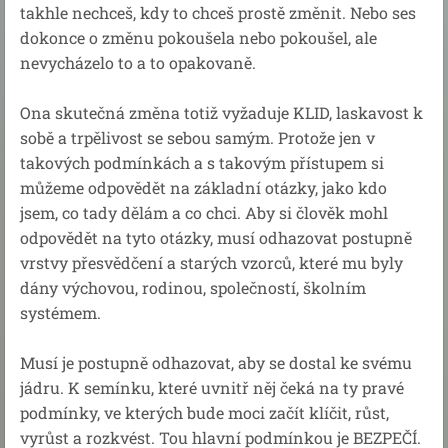
takhle nechceš, kdy to chceš prostě změnit. Nebo ses
dokonce o změnu pokoušela nebo pokoušel, ale
nevycházelo to a to opakovaně.
Ona skutečná změna totiž vyžaduje KLID, laskavost k
sobě a trpělivost se sebou samým. Protože jen v
takových podmínkách a s takovým přístupem si
můžeme odpovědět na základní otázky, jako kdo
jsem, co tady dělám a co chci. Aby si člověk mohl
odpovědět na tyto otázky, musí odhazovat postupně
vrstvy přesvědčení a starých vzorců, které mu byly
dány výchovou, rodinou, společností, školním
systémem.
Musí je postupně odhazovat, aby se dostal ke svému
jádru. K semínku, které uvnitř něj čeká na ty pravé
podmínky, ve kterých bude moci začít klíčit, růst,
vyrůst a rozkvést. Tou hlavní podmínkou je BEZPEČÍ.