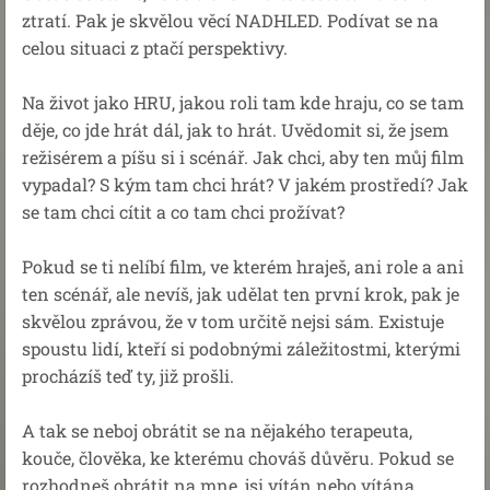
ztratí. Pak je skvělou věcí NADHLED. Podívat se na
celou situaci z ptačí perspektivy.
Na život jako HRU, jakou roli tam kde hraju, co se tam
děje, co jde hrát dál, jak to hrát. Uvědomit si, že jsem
režisérem a píšu si i scénář. Jak chci, aby ten můj film
vypadal? S kým tam chci hrát? V jakém prostředí? Jak
se tam chci cítit a co tam chci prožívat?
Pokud se ti nelíbí film, ve kterém hraješ, ani role a ani
ten scénář, ale nevíš, jak udělat ten první krok, pak je
skvělou zprávou, že v tom určitě nejsi sám. Existuje
spoustu lidí, kteří si podobnými záležitostmi, kterými
procházíš teď ty, již prošli.
A tak se neboj obrátit se na nějakého terapeuta,
kouče, člověka, ke kterému chováš důvěru. Pokud se
rozhodneš obrátit na mne, jsi vítán nebo vítána.