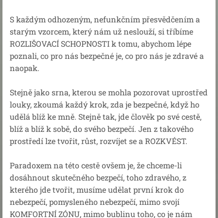
S každým odhozeným, nefunkčním přesvědčením a
starým vzorcem, který nám už neslouží, si tříbíme
ROZLIŠOVACÍ SCHOPNOSTI k tomu, abychom lépe
poznali, co pro nás bezpečné je, co pro nás je zdravé a
naopak.
Stejně jako srna, kterou se mohla pozorovat uprostřed
louky, zkoumá každý krok, zda je bezpečné, když ho
udělá blíž ke mně. Stejně tak, jde člověk po své cestě,
blíž a blíž k sobě, do svého bezpečí. Jen z takového
prostředí lze tvořit, růst, rozvíjet se a ROZKVÉST.
Paradoxem na této cestě ovšem je, že chceme-li
dosáhnout skutečného bezpečí, toho zdravého, z
kterého jde tvořit, musíme udělat první krok do
nebezpečí, pomysleného nebezpečí, mimo svojí
KOMFORTNÍ ZÓNU, mimo bublinu toho, co je nám