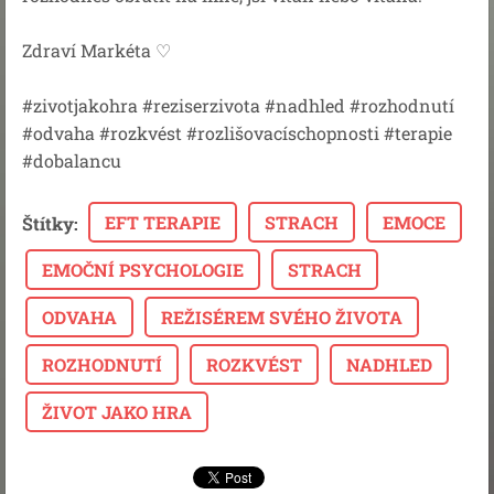
Zdraví Markéta ♡
#zivotjakohra #reziserzivota #nadhled #rozhodnutí
#odvaha #rozkvést #rozlišovacíschopnosti #terapie
#dobalancu
EFT TERAPIE
STRACH
EMOCE
Štítky
:
EMOČNÍ PSYCHOLOGIE
STRACH
ODVAHA
REŽISÉREM SVÉHO ŽIVOTA
ROZHODNUTÍ
ROZKVÉST
NADHLED
ŽIVOT JAKO HRA